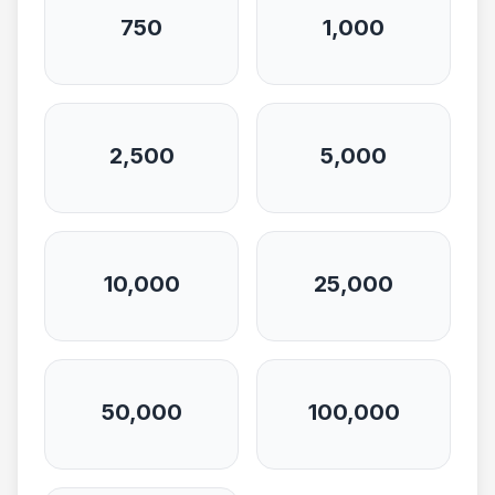
750
1,000
2,500
5,000
10,000
25,000
50,000
100,000