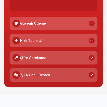
Güvenli Ödeme
Hızlı Teslimat
Şifre Gerekmez
7/24 Canlı Destek