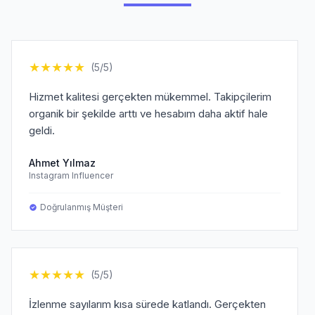
★
★
★
★
★
(5/5)
Hizmet kalitesi gerçekten mükemmel. Takipçilerim
organik bir şekilde arttı ve hesabım daha aktif hale
geldi.
Ahmet Yılmaz
Instagram Influencer
Doğrulanmış Müşteri
★
★
★
★
★
(5/5)
İzlenme sayılarım kısa sürede katlandı. Gerçekten