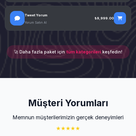
Tweet Yorum
₺9,999.00
Yorum Satın Al
🚀 Daha fazla paket için
tüm kategorileri
keşfedin!
Müşteri Yorumları
Memnun müşterilerimizin gerçek deneyimleri
★
★
★
★
★